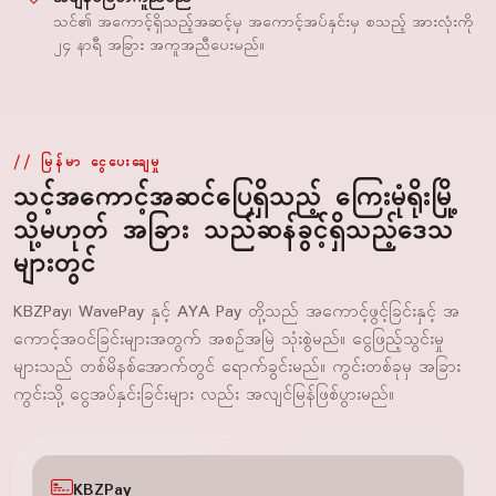
သင်၏ အကောင့်ရှိသည့်အဆင့်မှ အကောင့်အပ်နှင်းမှ စသည့် အားလုံးကို
၂၄ နာရီ အခြား အကူအညီပေးမည်။
မြန်မာ ငွေပေးချေမှု
သင့်အကောင့်အဆင်ပြေရှိသည့် ကြေးမုံရိုးမြို့
သို့မဟုတ် အခြား သည်ဆန်ခွင့်ရှိသည့်ဒေသ
များတွင်
KBZPay၊ WavePay နှင့် AYA Pay တို့သည် အကောင့်ဖွင့်ခြင်းနှင့် အ
ကောင့်အဝင်ခြင်းများအတွက် အစဉ်အမြဲ သုံးစွဲမည်။ ငွေဖြည့်သွင်းမှု
များသည် တစ်မိနစ်အောက်တွင် ရောက်ခွင်းမည်။ ကွင်းတစ်ခုမှ အခြား
ကွင်းသို့ ငွေအပ်နှင်းခြင်းများ လည်း အလျင်မြန်ဖြစ်ပွားမည်။
KBZPay