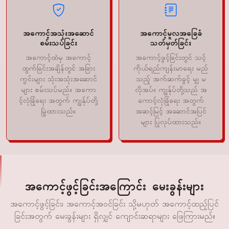
အကောင့်အသုံးအဆောင်
အကောင့်မူလအခြေခံ
စမ်းသပ်ခြင်း
သတ်မှတ်ခြင်း
အကောင့်ထဲမှ အကောင့်
အကောင့်ဖွင့်ခြင်းတွင် သင့်
ထွက်ခြင်းအချိန်တွင် အခြား
ကိုယ်ရည်ကျန်းမာရေး မည်
ကွင်းများ သုံးအသုံးအဆောင်
သည့် အက်ဆက်ခွင့် မျှ မ
များ စမ်းသပ်မည်။ အကော
လိုအပ်။ ကျွန်ုပ်တို့သည် အ
င့်လုံခြုံရေး အတွက် ကျွန်ုပ်တို့
ကောင့်လုံခြုံရေး အတွက်
မြဲ့ထားသည်။
အဆင့်မြင့် အဆောင်အပြင်
များ ပြုလုပ်ထားသည်။
အကောင့်ဖွင့်ခြင်းအကြောင်း မေးခွန်းများ
အကောင့်ဖွင့်ခြင်း၊ အကောင့်အဝင်ခြင်း သို့မဟုတ် အကောင့်ထည့်ပြင်
ခြင်းအတွက် မေးခွန်းများ ရှိလျှင် ကျောင်းဆရာများ ဖြေကြားမည်။