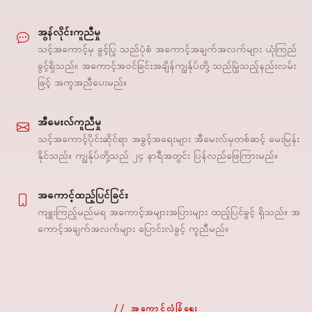
အွန်လိုင်းကူညီမှု
သင့်အကောင့်မှ ခွင့်ပြု သည်ပုံစံ အကောင့်အချက်အလက်များ ယုံကြည်
ခွင့်ရှိသည်။ အကောင့်အဝင်ခြင်းအချိန်ကျွန်ုပ်တို့ သည်မြဲ့သည့်နည်းလမ်း
ဖြင့် အကူအညီပေးမည်။
အီမေးလ်ကူညီမှု
သင့်အကောင့်ပိုင်းဆိုင်ရာ အခွင့်အရေးများ အီမေးလ်မှတစ်ဆင့် မေးမြန်း
နိုင်သည်။ ကျွန်ုပ်တို့သည် ၂၄ နာရီအတွင်း ပြန်လည်ဖြေကြားမည်။
အကောင့်ထည့်ပြင်ခြင်း
ကျူးကြည့်မည်မရ အကောင့်အများအပြားများ ထည့်ပြင်ခွင့် ရှိသည်။ အ
ကောင့်အချက်အလက်များ ပြောင်းလဲခွင့် ကူညီမည်။
အကောင့်လုံခြုံရေး