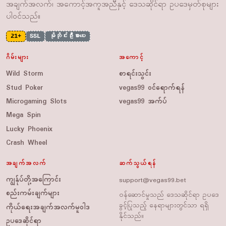
အချက်အလက်၊ အကောင့်အကူအညီနှင့် ဒေသဆိုင်ရာ ဥပဒေမှတ်စုများ
ပါဝင်သည်။
21+
SSL
မိုဘိုင်းဦးစားပေး
ဂိမ်းများ
အကောင့်
Wild Storm
စာရင်းသွင်း
Stud Poker
vegas99 ဝင်ရောက်ရန်
Microgaming Slots
vegas99 အက်ပ်
Mega Spin
Lucky Phoenix
Crash Wheel
အချက်အလက်
ဆက်သွယ်ရန်
ကျွန်ုပ်တို့အကြောင်း
support@vegas99.bet
စည်းကမ်းချက်များ
ဝန်ဆောင်မှုသည် ဒေသဆိုင်ရာ ဥပဒေ
ခွင့်ပြုသည့် နေရာများတွင်သာ ရရှိ
ကိုယ်ရေးအချက်အလက်မူဝါဒ
နိုင်သည်။
ဥပဒေဆိုင်ရာ