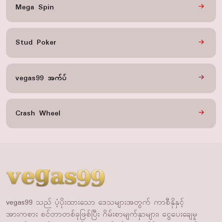
Mega Spin
Stud Poker
vegas99 အက်ပ်
Crash Wheel
vegas99 သည် ပံ့ပိုးထားသော ဒေသများအတွက် ကာစီနိုနှင့်
အားကစား စင်တာတစ်ခုဖြစ်ပြီး ဂိမ်းစာမျက်နှာများ၊ ငွေပေးချေမှု