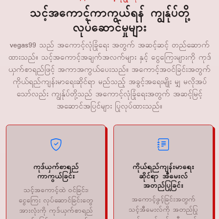
သင့်အကောင့်ကာကွယ်ရန် ကျွန်ုပ်တို့
လုပ်ဆောင်မှုများ
vegas99 သည် အကောင့်လုံခြုံရေး အတွက် အဆင့်ဆင့် တည်ဆောက်
ထားသည်။ သင့်အကောင့်အချက်အလက်များ နှင့် ငွေကြေးများကို ကုဒ်
ယှက်စာရည်ဖြင့် အကာအကွယ်ပေးသည်။ အကောင့်အဝင်ခြင်းအတွက်
ကိုယ်ရည်ကျန်းမာရေးဆိုင်ရာ မည်သည့် အခွင့်အရေးမျိုး မျှ မလိုအပ်
သော်လည်း ကျွန်ုပ်တို့သည် အကောင့်လုံခြုံရေးအတွက် အဆင့်မြင့်
အဆောင်အပြင်များ ပြုလုပ်ထားသည်။
ကုဒ်ယှက်စာရည်
ကိုယ်ရည်ကျန်းမာရေး
ကာကွယ်ခြင်း
ဆိုင်ရာ အီမေးလ်
အတည်ပြုခြင်း
သင့်အကောင့်ထဲ ဝင်ခြင်း၊
အကောင့်ဖွင့်ခြင်းအတွက်
ငွေကြေး လုပ်ဆောင်ခြင်းတွေ
သင့်အီမေးလ်ကို အတည်ပြု
အားလုံးကို ကုဒ်ယှက်စာရည်