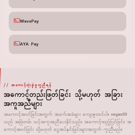
WavePay
AYA Pay
အကောင့်သုံးစွဲမှုကူညီရန်
အကောင့်တည်းဖြတ်ခြင်း သို့မဟုတ် အခြား
အကူအညီများ
အကောင့်အဝင်ခြင်းအတွက် အခက်အခဲများ ကျေးဇူးတင်ပါ။ vegas99
သည် အမြဲတမ်း သင့်အကူအညီပေးနိုင်သည်။ အကောင့်ထည့်ပြင်ခြင်း၊ အ
ကောင့်အဝင်ခြင်း သို့မဟုတ် ငွေအပ်နှင်းခြင်းများအတွက် ကူညီမည်။