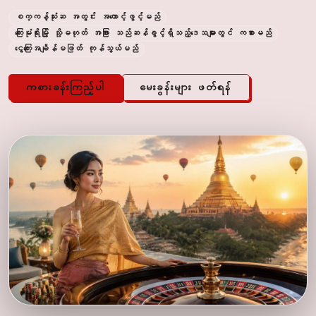
စက္ကန့်သုံးဆ အတွင်း အကောင့်ဖွင့်မည်
ကြေးမုံရိုးမြို့ သို့မဟုတ် အခြား သည်ဆန်ခွင့်ရှိသည့်ဒေသများတွင် ကစားမည်
ငွေကြေးအချိန်မဖြတ် ကုန်သွယ်မည်
ကစားခန်းကြည့်ပါ
မေးခွန်းများ ဖတ်ရန်