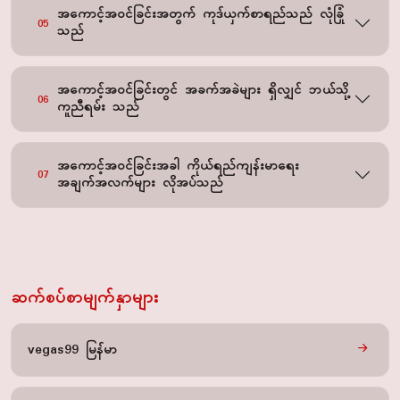
အကောင့်အဝင်ခြင်းအတွက် ကုဒ်ယှက်စာရည်သည် လုံခြုံ
05
သည်
အကောင့်အဝင်ခြင်းတွင် အခက်အခဲများ ရှိလျှင် ဘယ်သို့
06
ကူညီရမ်း သည်
အကောင့်အဝင်ခြင်းအခါ ကိုယ်ရည်ကျန်းမာရေး
07
အချက်အလက်များ လိုအပ်သည်
ဆက်စပ်စာမျက်နှာများ
vegas99 မြန်မာ