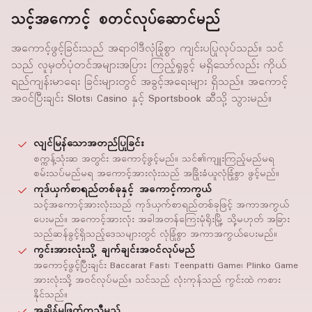
သင့်အကောင့် စတင်လုပ်ဆောင်မည်
အကောင့်ဖွင့်ခြင်းသည် အရာဝါဒီလုံခြုံစွာ ကျင်းပပြုလုပ်သည်။ သင်
သည် လူမှတ်ပုံတင်အများအပြား ကြည့်ရှုခွင့် မရှိသော်လည်း ကိုယ်
ရည်ကျန်းမာရေး ခြင်းများတွင် အခွင့်အရေးများ ရှိသည်။ အကောင့်
အဝင်ပြီးချင်း Slots၊ Casino နှင့် Sportsbook ဆီသို့ သွားမည်။
လျင်မြန်သောအတည်ပြုခြင်း
စက္ကန့်သုံးဆ အတွင်း အကောင့်ဖွင့်မည်။ သင်၏ကျူးကြည့်မည်မရ
စမ်းသပ်မည်မရ အကောင့်အားလုံးသည် အခြိုးခံယူလုံခြုံစွာ ဖွင့်မည်။
ကုဒ်ယှက်စာရည်တစ်ခုနှင့် အကောင့်ကာကွယ်
သင့်အကောင့်အားလုံးသည် ကုဒ်ယှက်စာရည်တစ်ခုဖြင့် အကာအကွယ်
ပေးမည်။ အကောင့်အားလုံး အခါအတန်ကြေးမုံရိုးမြို့ သို့မဟုတ် အခြား
သည်ဆန်ခွင့်ရှိသည့်ဒေသများတွင် လုံခြုံစွာ အကာအကွယ်ပေးမည်။
ကွင်းအားလုံးသို့ ချက်ချင်းအဝင်လုပ်မည်
အကောင့်ဖွင့်ပြီးချင်း Baccarat Fast၊ Teenpatti Game၊ Plinko Game
အားလုံးသို့ အဝင်လုပ်မည်။ သင်သည် လုံးကုန်သည် ကွင်းထဲ ကစား
နိုင်သည်။
အချိန်မဖြတ်ကူညီမည်