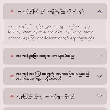
အကောင့်ဖွင့်ခြင်းတွင် အချိန်မည်မျှ လိုအပ်သည်
01
အကောင့်ဖွင့်ခြင်းသည် စက္ကန့်သုံးဆမျှ သာ လိုအပ်သည်။
KBZPay၊ WavePay သို့မဟုတ် AYA Pay ဖြင့် လုပ်ဆောင်
နိုင်သည်။ ငွေကြေး တစ်မိနစ်အောက်တွင် ရောက်ခွင်းမည်။
အကောင့်ဖွင့်ခြင်းအတွက် ဘာလိုအပ်သည်
02
အကောင့်အဝင်ခြင်းအတွက် အများအပြား မည်သည့်
03
အချက်အလက်များ လိုအပ်သည်
ကျူးကြည့်မည်မရ အကောင့်များ ရှိသည်
04