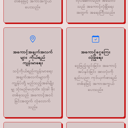
လုပ်ဆောင်မည်။ အီမေးလ်
တစ်ခုဖြင့် အကာအကွယ်
သည် အကောင့်လုံခြုံရေး
ပေးသည်။
အတွက် အရေးကြီးသည်။
အကောင့်အချက်အလက်
အကောင့်ငွေကြေး
များ ကိုယ်ရည်
လုံခြုံရေး
ကျန်းမာရေး
ငွေဖြည့်သွင်းခြင်း၊ အကောင့်
သင့်ကိုယ်ရည်ကျန်းမာရေး
အပ်နှင်းခြင်း အားလုံးကို
အချက်အလက်များကို
နည်းပညာ ကုဒ်ယှက်စာရည်
ကျွန်ုပ်တို့ မည်သည့်အခါမျိုး
တစ်ခုဖြင့် အကာအကွယ်
မျှ သုံးမည်မဟုတ်။ သုံးခါ ဖိုး
ပေးသည်။
တစ်ခုသည် အကောင့်အဝင်
ခြင်းအတွက် လုံလောက်
သည်။