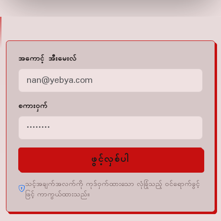
အကောင့် အီးမေးလ်
စကားဝှက်
ဖွင့်လှစ်ပါ
သင့်အချက်အလက်ကို ကုဒ်ဝှက်ထားသော လုံခြုံသည့် ဝင်ရောက်ခွင့်
ဖြင့် ကာကွယ်ထားသည်။