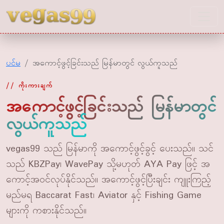
vegas99
ပင်မ
အကောင့်ဖွင့်ခြင်းသည် မြန်မာတွင် လွယ်ကူသည်
ကိုးကားချက်
အကောင့်ဖွင့်ခြင်းသည် မြန်မာတွင်
လွယ်ကူသည်
vegas99 သည် မြန်မာကို အကောင့်ဖွင့်ခွင့် ပေးသည်။ သင်
သည် KBZPay၊ WavePay သို့မဟုတ် AYA Pay ဖြင့် အ
ကောင့်အဝင်လုပ်နိုင်သည်။ အကောင့်ဖွင့်ပြီးချင်း ကျူးကြည့်
မည်မရ Baccarat Fast၊ Aviator နှင့် Fishing Game
များကို ကစားနိုင်သည်။